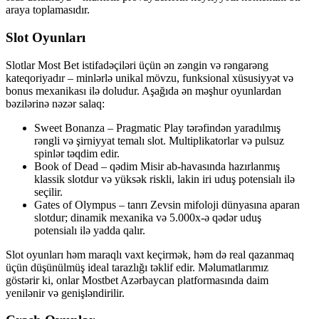
araya toplamasıdır.
Slot Oyunları
Slotlar Most Bet istifadəçiləri üçün ən zəngin və rəngarəng
kateqoriyadır – minlərlə unikal mövzu, funksional xüsusiyyət və
bonus mexanikası ilə doludur. Aşağıda ən məşhur oyunlardan
bəzilərinə nəzər salaq:
Sweet Bonanza – Pragmatic Play tərəfindən yaradılmış
rəngli və şirniyyat temalı slot. Multiplikatorlar və pulsuz
spinlər təqdim edir.
Book of Dead – qədim Misir ab-havasında hazırlanmış
klassik slotdur və yüksək riskli, lakin iri uduş potensialı ilə
seçilir.
Gates of Olympus – tanrı Zevsin mifoloji dünyasına aparan
slotdur; dinamik mexanika və 5.000x-ə qədər uduş
potensialı ilə yadda qalır.
Slot oyunları həm maraqlı vaxt keçirmək, həm də real qazanmaq
üçün düşünülmüş ideal tarazlığı təklif edir. Məlumatlarımız
göstərir ki, onlar Mostbet Azərbaycan platformasında daim
yenilənir və genişləndirilir.