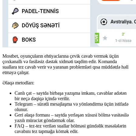
Mostbet, oyunçuların ehtiyaclarına çevik cavab vermək üçün
çoxkanallı və fasiləsiz dəstək xidməti təqdim edir. Komanda
suallara tez cavab verir və yaranan problemləri qısa müddətdə həll
etməyə çalışır.
Əlaqə metodları:
Canlı çat – saytda birbaşa yazışma imkanı, cavablar adətən
bir neçə dəqiqə içində verilir.
Telegram – sürətli mesajlaşma və yönləndirmə üçün istifadə
olunur.
Geri əlaqə forması – saytda yerləşən xüsusi bölmə vasitəsilə
yazılı müraciət göndərmək olar.
FAQ – tez-tez verilən suallar bölməsi gündəlik məsələlərin
cavabını tez tapmağa kömək edir.