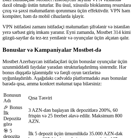
daxil olmağı üstün tuturlar. Bu üsul, xüsusilə bloklanmış resurslara
çıxış və şəxsi məlumatların qorunması üçün effektivdir. VPN həm
kompüter, həm də mobil cihazlarda işləyir.
VPN istifadəsi zamanı istifadəçi məlumatları şifrələnir və istənilən
yerə sərbəst giriş imkanı yaranır. Eyni zamanda, Mostbet 314 kimi
güzgü-saytlar da tez-tez yenilənir və oyunçular üçün əlçatan qalır.
Bonuslar və Kampaniyalar Mostbet-də
Mostbet Azerbaycan istifadəçiləri üçün bonuslar oyunçular üçün
uzunmüddətli faydalar yaradan strukturlaşdırılmış sistemdir. Hər
bonus diqqətlə işlənmişdir və fərqli oyun tərzlərinə
uyğunlaşdırılıb. Aşağıdakı cədvəldə platformadakı əsas bonuslar
barədə qısa, amma konkret məlumat tapa bilərsiniz:
Bonusun
Qısa Təsviri
Adı
🎉 Bonus
3 AZN-dən başlayan ilk depozitlərə 200%, 60
İlk
frispin və 25 freebet əlavə edilir. Maksimum 800
Depozitə
AZN.
görə
🎯 5
İlk 5 depozit üçün ümumilikdə 35.000 AZN-dək
depozitə