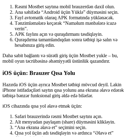
Rəsmi Mostbet saytına mobil brauzerdən daxil olun.
Ana səhifədə “Android üçün Yüklə” düyməsini seçin.
Fayl avtomatik olaraq APK formatında yüklənəcək.
Tənzimləmələrə keçərək “Naməlum mənbələrə icazə
verin”.
APK faylını açın və quraşdırmanı təsdiqləyin.
Quraşdırma tamamlandıqdan sonra tətbiqi işə salın və
hesabınıza giriş edin.
Daha sabit bağlantı və sürətli giriş üçün Mostbet yukle – bu,
mobil oyun təcrübəsinə əhəmiyyətli üstünlük qazandırır.
iOS üçün: Brauzer Qısa Yolu
Hazırda iOS üçün ayrıca Mostbet tətbiqi mövcud deyil. Lakin
iPhone istifadəçiləri saytın qısa yolunu ana ekrana əlavə edərək
tətbiqə bənzər funksional giriş əldə edə bilərlər.
iOS cihazında qısa yol əlavə etmək üçün:
Safari brauzerində rəsmi Mostbet saytını açın.
Alt menyudan paylaşım (share) düyməsini klikləyin.
“Ana ekrana əlavə et” seçimini seçin.
Qısa yol üçün adı təsdiqləyin və ardınca “Əlavə et”