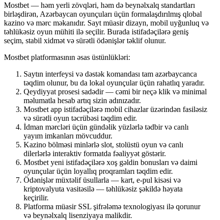
Mostbet — həm yerli zövqləri, həm də beynəlxalq standartları
birləşdirən, Azərbaycan oyunçuları üçün formalaşdırılmış qlobal
kazino və mərc məkanıdır. Sayt müasir dizayn, mobil uyğunluq və
təhlükəsiz oyun mühiti ilə seçilir. Burada istifadəçilərə geniş
seçim, stabil xidmət və sürətli ödənişlər təklif olunur.
Mostbet platformasının əsas üstünlükləri:
Saytın interfeysi və dəstək komandası tam azərbaycanca
təqdim olunur, bu da lokal oyunçular üçün rahatlıq yaradır.
Qeydiyyat prosesi sadədir — cəmi bir neçə klik və minimal
məlumatla hesab artıq sizin adınızadır.
Mostbet app istifadəçilərə mobil cihazlar üzərindən fasiləsiz
və sürətli oyun təcrübəsi təqdim edir.
İdman mərcləri üçün gündəlik yüzlərlə tədbir və canlı
yayım imkanları mövcuddur.
Kazino bölməsi minlərlə slot, stolüstü oyun və canlı
dilerlərlə interaktiv formatda fəaliyyət göstərir.
Mostbet yeni istifadəçilərə xoş gəldin bonusları və daimi
oyunçular üçün loyallıq proqramları təqdim edir.
Ödənişlər müxtəlif üsullarla — kart, e-pul kisəsi və
kriptovalyuta vasitəsilə — təhlükəsiz şəkildə həyata
keçirilir.
Platforma müasir SSL şifrələmə texnologiyası ilə qorunur
və beynəlxalq lisenziyaya malikdir.