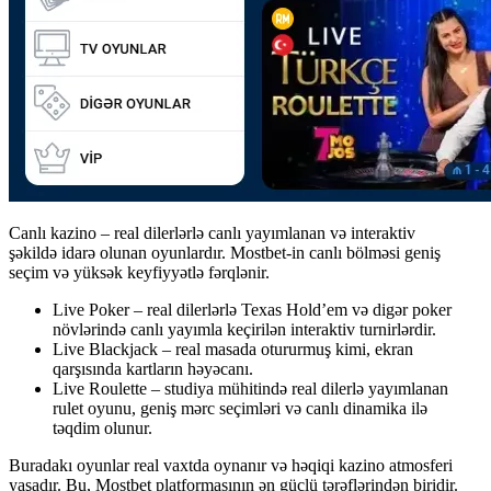
Canlı kazino – real dilerlərlə canlı yayımlanan və interaktiv
şəkildə idarə olunan oyunlardır. Mostbet-in canlı bölməsi geniş
seçim və yüksək keyfiyyətlə fərqlənir.
Live Poker – real dilerlərlə Texas Hold’em və digər poker
növlərində canlı yayımla keçirilən interaktiv turnirlərdir.
Live Blackjack – real masada otururmuş kimi, ekran
qarşısında kartların həyəcanı.
Live Roulette – studiya mühitində real dilerlə yayımlanan
rulet oyunu, geniş mərc seçimləri və canlı dinamika ilə
təqdim olunur.
Buradakı oyunlar real vaxtda oynanır və həqiqi kazino atmosferi
yaşadır. Bu, Mostbet platformasının ən güclü tərəflərindən biridir.