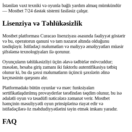
İstənilən vaxt texniki və oyunla bağlı yardım almaq mümkündür
— Mostbet 7/24 dəstək sistemi fasiləsiz çalışır.
Lisenziya və Təhlükəsizlik
Mostbet platforması Curacao lisenziyası əsasında fəaliyyət göstərir
və bu, operatorun qanuni və tam nəzarət altında olduğunu
təsdiqləyir. İstifadəçi məlumatları və maliyyə əməliyyatları müasir
şifrələmə texnologiyaları ilə qorunur.
Oyunçuların təhlükəsizliyi üçün əlavə tədbirlər mövcuddur;
məsələn, hesaba giriş zamanı iki faktorlu autentifikasiya tətbiq
olunur ki, bu da şəxsi məlumatların üçüncü şəxslərin əlinə
keçməsinin qarşısını alır.
Platformadakı bütün oyunlar və mərc funksiyaları
sertifikatlaşdırılmış provayderlər tərəfindən təqdim olunur, bu isə
ədalətli oyun və təsadüfi nəticələrə zəmanət verir. Mostbet
həmçinin məsuliyyətli oyun prinsiplərinə riayət edir və
istifadəçilərə öz məhdudiyyətlərini təyin etmək imkanı yaradır.
FAQ